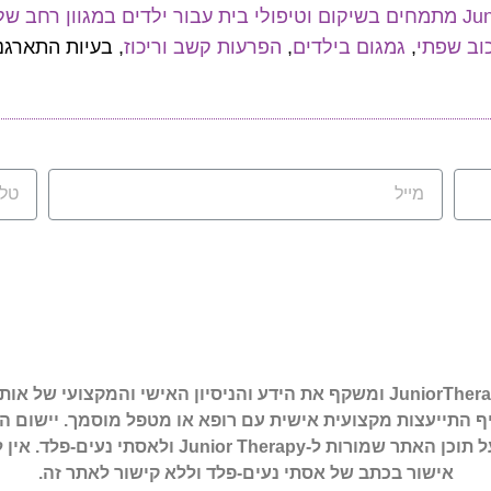
כוב שפתי
,
גמגום בילדים
,
הפרעות קשב וריכוז
, בעיות התארגנ
כל התוכן באתר נכתב על ידי מטפלים מטעם JuniorTherapy ומשקף את הידע והניס
חליף התייעצות מקצועית אישית עם רופא או מטפל מוסמך. יישו
באתר הם על אחריות הקורא בלבד. כל הזכויות על תו
אישור בכתב של אסתי נעים-פלד וללא קישור לאתר זה.