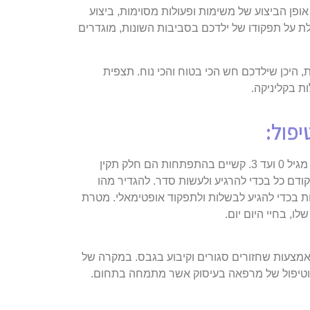
פן הביצוע של משימות ופעולות מסוימות, ביצוע
ת על תפקודו של ילדכם בסביבות השונות, מוגדרים
ית, היכן שילדכם חש הכי בטוח והכי נוח. תצפית
ת בקליניקה.
פול:
ריפוי בעיסוק לגיל הרך מתרכז בקשיים שילדים מתמודדים עמם בשנות החיים הראשונות, מגיל 0 ועד 3. קשיים בהתפתחות הם חלק תקין
ילד, אך מתי השלב בו הקושי אינו תקין ומצריך התערבות מקצועית? אנחנו ב-Junior Therapy כאן קודם כל בכדי להרגיע ולעשות סדר. להגדיר מהו
 בכדי להגיע לבשלות ולתפקוד אופטימאלי. מטרת
ו, בחיי היום יום.
אמצעות שחזורים סגורים וקיבוע בגבס. במקרה של
 וטיפול של מרפאה בעיסוק אשר מתמחה בתחום.