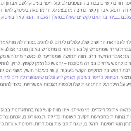
פר חווים קשיים בכתיבה ומופנים לטיפול ריפוי בעיסוק לשם אבחון וטיפ
ורה ורופא. אבחון קשיי כתיבה מתבצע על ידי מרפאה בעיסוק. לאור 
 אבחון פרטי אצלכם בבית. בהתאם לקשיים שעלו במהלך האבחון, המרפאה 
לד לעבד את החושים שלו, עלולים לגרום לו להגיב בצורה לא מותאמת
וגברת וגירוי שמתפרש קל בעיני אחרים מתפרש באופן מוגבר אצלו. את
ת את איבר החישה דרכו חווה תחושה שמפריעה לו. כאשר מתרחש מקר
ויים לחפש גירויים בצורה מסוכנת – יחפשו כל הזמן לקפוץ, לרוץ, להת
ת החוש בה מתקיים הקושי בעיבוד. קושי בעיבוד חושי, משני הסוגי
נמצא.
הטיפול בריפוי בעיסוק מעניק ידע וכלים שיאפשרו להורים לזהות 
ע על הילד ועל ההתנהגות שלו ו
לצפות תגובות אפשרויות
וכיצד להתנה
מעט את כל הילדים. מי מאיתנו אינו חווה קושי כזה בהתארגנות בבוק
ת מהותית בהפרעות הקשב השונות. כדי להיות מאורגנים, אנחנו צריכ
ן הוא רוטינות, הרגלים, שגרות קבועות ומסודרות. רוטינות עוזרות כי