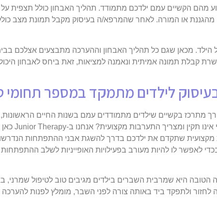
ע מהם הקשיים עמם ילדכם מתמודד. תהליך האבחון כולל תצפית על או
וח מהגננת או המורה. לאחר שהמרפא/ה בעיסוק מקבל תמונת מצב כולל
 הטבעית של הילד. מכאן שגם כל תהליך האבחון וההערכה מתבצעים אצלכם בב
שרת קבלת תמונה אמיתית ונאמנה למציאות, זאת ביחס לאבחון היכולו
 בעיסוק לילדים מתמקד במספר תחומי טי
בהתפתחות של ה
ת מקצועית שתקדם את ילדכם בדרך להשגת אבני ההתפתחות הנדרשות
 בכדי לאפשר לו להיות מעורב בפעילויות האופייניות לשלב ההתפתחות של
רה הטובה היא שמרבית השברים בילדים מגיבים טוב לטיפול שמרני, ב
 לחזור ולתפקד ביד באותה צורה לפני השבר, מומלץ לפנות להערכה