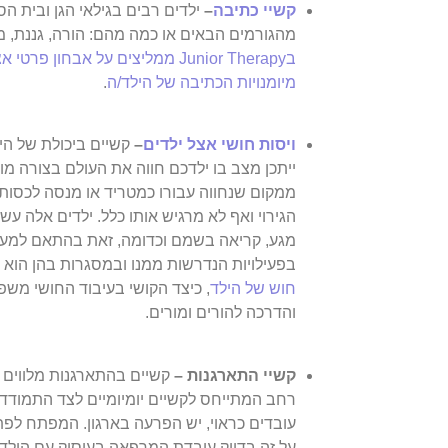
קשיי כתיבה
–
ילדים רבים בגילאי הגן ובית הס
מהגורמים הבאים או כמה מהם: הורה, גננת, מ
בJunior Therapy ממליצים על
מיומנויות הכתיבה של הילד/ה
.
ויסות חושי אצל ילדים
–
קשיים ביכולת של הי
ייתכן מצב בו ילדכם חווה את העולם בצורה מ
ממקום שנחווה עבורו כמטריד או מנסה לכסו
הגירוי ואף לא מרגיש אותו כלל. ילדים אלה עש
מגע, קריאה בשמם וכדומה, זאת בהתאם למערכ
בפעילויות הנדרשות ממנו ובמסגרות בהן הוא 
חוש של הילד
, כיצד הקושי בעיבוד החושי משפי
והדרכה להורים ומורים.
קשיי התארגנות –
קשיים בהתארגנות מלווים כ
רחב המתייחס לקשיים יומיומיים לצד התמודדו
עובדים כראוי, יש הפרעה בארגון. המפתח לפתרו
על זה בדיוק עובדת המרפאה בעיסוק עם הילד.