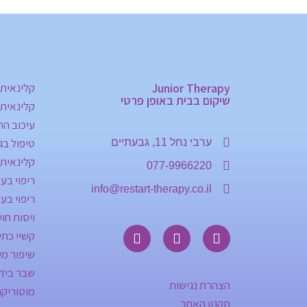
Junior Therapy
קלינאית 
שיקום בבית באופן פרטי
קלינאית
עיכוב ה
טיפול בג
ערבי נחל 11, גבעתיים
קלינאית
077-9966220
ריפוי בע
info@restart-therapy.co.il
ריפוי בע
ויסות חו
קשיי כתי
שיפור מי
שבר ביד 
הצהרת נגישות
מוטוריקה
תקנון האתר