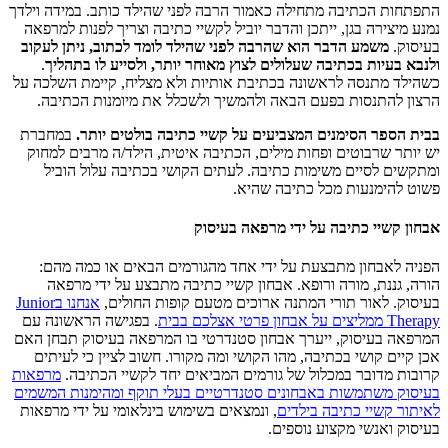
התפתחות הכתיבה מתחילה כאמור הרבה לפני שהילד כותב. במידה וילדך
נמנע מיצירה בגן, ייתכן והדבר יוביל לקשיי כתיבה וצריך לפנות למרפאה
בעיסוק.
משמע הדבר הוא שהרבה לפני שהילד לומד לכתוב, ניתן לעקוב
ולנבא בעיות בכתיבה שעלולים לצוץ מאוחר יותר, ולסייע לו בתהליך
.
כשהילד מתנסה לראשונה בכתיבת אותיות ולא מצליח, קיימת השלכה על
הרצון להתנסות בפעם הבאה ולהמשיך ולשכלל את מיומנות הכתיבה.
בבית הספר הסימנים המצביעים על קשיי כתיבה בולטים יותר.
במחברת
יש יותר שרבוטים ופחות מילים, הכתיבה איטית, הילד/ה מרבים למחוק
ומתקשים לסיים משימות כתיבה. לעתים הקושי בכתיבה עלול הוביל
פשוט להימנעות מכל כתיבה שהיא.
אבחון קשיי כתיבה על ידי מרפאה בעיסוק
הפניה לאבחון מתבצעת על ידי אחד מהגורמים הבאים או כמה מהם:
הורה, גננת, מורה ורופא. אבחון קשיי כתיבה מתבצע על ידי מרפאה
בעיסוק. לאור תורי המתנה ארוכים מטעם קופות החולים,
אנחנו בJunior
Therapy ממליצים על אבחון פרטי אצלכם בבית
. בפגישה הראשונה עם
המרפאה בעיסוק, ייערך אבחון סטנדרטי בו המרפאה בעיסוק תבחן האם
אכן קיים קושי בכתיבה, מהו הקושי ומה מקורו. חשוב לציין כי לעיתים
קרובות מדובר במכלול של גורמים המביאים יחד לקשיי הכתיבה.
מרפאות
בעיסוק משתמשות באבחונים סטנדרטיים בעלי תוקף ומהימנות המשמים
לאיתור קשיי כתיבה בילדים
, ונמצאים בשימוש בינלאומי על ידי מרפאות
בעיסוק ואנשי מקצוע נוספים.