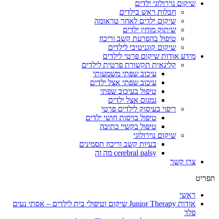
שיקום נוירולוגי ילדים
חבלות ראש בילדים
שיקום ילדים לאחר טראומה
שיתוק מוחין ילדים
טיפול בהפרעת קשב וריכוז
שיקום קוגניטיבי לילדים
מידע אודות שיקום פרטי לילדים
קלינאית תקשורת פרטית לילדים
עיכוב שפתי משמעותי
עיכוב שפתי אצל ילדים
טיפול בעיכוב שפתי
גמגום אצל ילדים
ריפוי בעיסוק לילדים פרטי
טיפול בויסות חושי ילדים
טיפול בקשיי כתיבה
שיקום נוירולוגי
בעיות קשב וריכוז תסמינים
cerebral palsy מה זה
צרו קשר
תפריט
ראשי
אודות Junior Therapy שיקום וטיפולי בית לילדים – אסתי נעים
פלד