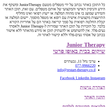
כל התוכן באתר נכתב על ידי מטפלים מטעם JuniorTherapy ומשקף את
הידע והניסיון האישי והמקצועי של אותם מטפלים. עם זאת, תוכן האתר
והמידע שמוצג בו אינו מהווה המלצה או ייעוץ רפואי ואינו מחליף
התייעצות מקצועית אישית עם רופא או מטפל מוסמך. יישום המלצה או
קבלת החלטה רפואית על סמך קריאה באתר הם על אחריות הקורא
בלבד. כל הזכויות על תוכן האתר שמורות ל-Junior Therapy ולאסתי
נעים-פלד. אין להשתמש או להעתיק תוכן או מידע מהאתר ללא אישור
בכתב של אסתי נעים-פלד וללא קישור לאתר זה.
Junior Therapy
שיקום בבית באופן פרטי
ערבי נחל 11, גבעתיים
077-9966220
info@restart-therapy.co.il
Facebook
Linkedin
Instagram
הצהרת נגישות
תקנון האתר
קלינאית תקשורת לילדים