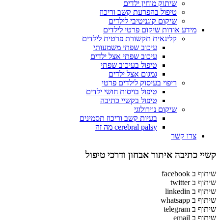
שיתוק מוחין ילדים
טיפול בהפרעת קשב וריכוז
שיקום קוגניטיבי לילדים
מידע אודות שיקום פרטי לילדים
קלינאית תקשורת פרטית לילדים
עיכוב שפתי משמעותי
עיכוב שפתי אצל ילדים
טיפול בעיכוב שפתי
גמגום אצל ילדים
ריפוי בעיסוק לילדים פרטי
טיפול בויסות חושי ילדים
טיפול בקשיי כתיבה
שיקום נוירולוגי
בעיות קשב וריכוז תסמינים
cerebral palsy מה זה
צרו קשר
קשיי כתיבה איתור אבחון ודרכי טיפול
שיתוף ב facebook
שיתוף ב twitter
שיתוף ב linkedin
שיתוף ב whatsapp
שיתוף ב telegram
שיתוף ב email