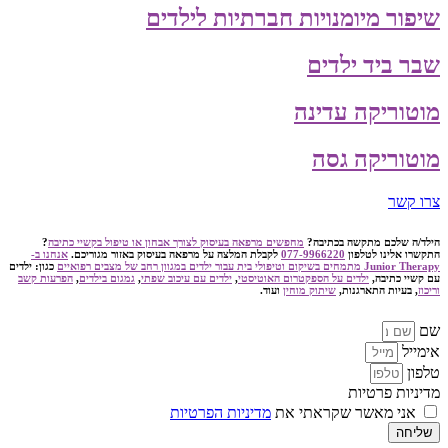
שיפור מיומנויות חברתיות לילדים
שבר ביד ילדים
מוטוריקה עדינה
מוטוריקה גסה
צרו קשר
הילד/ה שלכם מתקשה בכתיבה?
מחפשים מרפאה בעיסוק לצורך אבחון או טיפול בקשיי כתיבה
?
התקשרו אלינו לטלפון
077-9966220
לקבלת המלצה על מרפאה בעיסוק באזור מגוריכם.
אנחנו ב-
Junior Therapy מתמחים בשיקום וטיפולי בית עבור ילדים במגוון רחב של מצבים רפואיים
כגון: ילדים
עם קשיי כתיבה,
ילדים על הספקטרום האוטיסטי
,
ילדים עם עיכוב שפתי
,
גמגום בילדים
,
הפרעות קשב
וריכוז
, בעיות התארגנות,
שיתוק מוחין
ועוד.
שם
אימייל
טלפון
מדיניות פרטיות
אני מאשר שקראתי את
מדיניות הפרטיות
שליחה