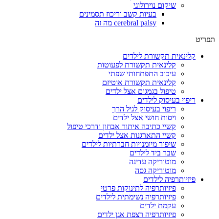
שיקום נוירולוגי
בעיות קשב וריכוז תסמינים
cerebral palsy מה זה
תפריט
קלינאית תקשורת לילדים
קלינאית תקשורת לפעוטות
עיכוב התפתחותי שפתי
קלינאית תקשורת אוטיזם
טיפול בגמגום אצל ילדים
ריפוי בעיסוק לילדים
ריפוי בעיסוק לגיל הרך
ויסות חושי אצל ילדים
קשיי כתיבה איתור אבחון ודרכי טיפול
קשיי התארגנות אצל ילדים
שיפור מיומנויות חברתיות לילדים
שבר ביד לילדים
מוטוריקה עדינה
מוטוריקה גסה
פיזיותרפיה לילדים
פיזיותרפיה לתינוקות פרטי
פיזיותרפיה נשימתית לילדים
עקמת ילדים
פיזיותרפיה רצפת אגן ילדים