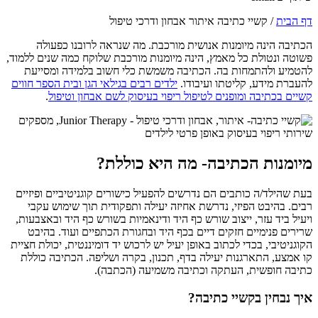
דף הבית
/
קשיי כתיבה איתור אבחון ודרכי טיפול
הכתיבה הינה מיומנות אנושית מורכבת.
מה שנראה לרובנו כפעולה
פשוטה ונטולת כל מאמץ, הינה מיומנות מורכבת שלוקח כמה שנים ללמוד,
להטמיע ולהתמחות בה.
הכתיבה משמשת כלי חשוב בלמידה ומסייעת
להעברת מידע, קליטתו ועיבודו.
ילדים רבים בגילאי הגן ובית הספר חווים
קשיים בכתיבה ומופנים לטיפול ריפוי בעיסוק לשם אבחון וטיפול
.
מיומנות הכתיבה- מה היא כוללת?
בעת שהילד/ה כותבים הם נדרשים להפעיל כישורים קוגניטיביים ופיזיים
רבים. בהיבט הפיזי, נדרשת אחיזה יעילה ותפקודית תוך שימוש עקבי
ויעיל ביד עזר, ייצוב שורש כף היד ודינאמיות בשורש כף היד ובאצבעות,
שרירים פנימיים חזקים דיים בכף היד ובחגורת הכתפיים ועוד. בהיבט
הקוגניטיבי, בכדי לכתוב באופן יעיל יש לרכוש יד דומיננטית, יכולת חציית
קו אמצע, התארגנות יעילה בדף, תכנון, בקרה ושליפה. הכתיבה כוללת
כתיבה חופשית, העתקה וכתיבה משמיעה (הכתבה).
איך נבחין בקשיי כתיבה?