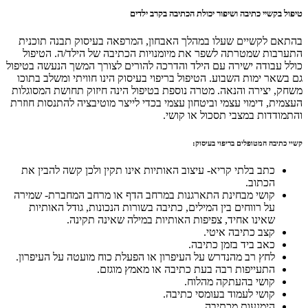
טיפול בקשיי כתיבה ושיפור יכולת הכתיבה בקרב ילדים
בהתאם לקשיים שעלו במהלך האבחון, המרפאה בעיסוק תבנה תוכנית
התערבות שמטרתה לשפר את מיומנויות הכתיבה של הילד/ה. הטיפול
כולל עבודה ישירה עם הילד והדרכה להורים לצורך המשך הנעשה בטיפול
גם בשאר ימות השבוע. הטיפול בריפוי בעיסוק הינו חוויתי ומשלב בתוכו
משחק, יצירה והנאה. מטרה נוספת בטיפול הינה חיזוק תחושת המסוגלות
העצמית, דימוי עצמי וביטחון עצמי בכדי לייצר מוטיבציה להתנסות חוזרת
והתמודדות במצבי תסכול או קושי.
קשיי כתיבה המטופלים בריפוי בעיסוק:
כתב בלתי קריא- עיצוב האותיות אינו תקין ולכן קשה להבין את
הכתוב.
קושי מבחינת התארגנות במרחב הדף או מרחב המחברת- שמירה
על רווחים בין המילים, כתיבה בשורות הנכונות, גודל האותיות
שאינו אחיד, צפיפות האותיות במילה שאינה תקינה.
קצב כתיבה איטי.
כאב ביד בזמן כתיבה.
לחץ רב מהנדרש על העיפרון או הפעלת כוח מועטה על העיפרון.
התעייפות רבה בעת כתיבה או מאמץ מוגזם.
קושי בהעתקה מהלוח.
קושי לעמוד בעומסי כתיבה.
הימנעות מכתיבה.