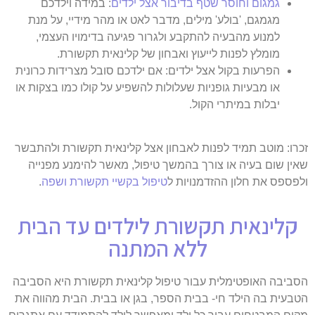
גמגום וחוסר שטף בדיבור אצל ילדים
: במידה וילדכם
מגמגם, 'בולע' מילים, מדבר לאט או מהר מידיי, על מנת
למנוע מהבעיה להתקבע ולגרור פגיעה בדימויו העצמי,
מומלץ לפנות לייעוץ ואבחון של קלינאית תקשורת.
הפרעות בקול אצל ילדים: אם ילדכם סובל מצרידות כרונית
או מבעיות גופניות שעלולות להשפיע על קולו כמו בצקות או
יבלות במיתרי הקול.
זכרו: מוטב תמיד לפנות לאבחון אצל קלינאית תקשורת ולהתבשר
שאין שום בעיה או צורך בהמשך טיפול, מאשר להימנע מפנייה
ולפספס את חלון ההזדמנויות ל
טיפול בקשיי תקשורת ושפה
.
קלינאית תקשורת לילדים עד הבית
ללא המתנה
הסביבה האופטימלית עבור טיפול קלינאית תקשורת היא הסביבה
הטבעית בה הילד חי- בבית הספר, בגן או בבית. הבית מהווה את