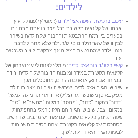
לילדים:
עיכוב ברכישת השפה אצל ילדים
(
: מומלץ לפנות לייעוץ
ואבחון של קלינאית תקשורת בכל מצב בו אתם מבחינים
בפערים בין רמת ההתבטאות וההבנה של הילד/ה בשיחה
לבין זו של שאר הילדים בגילו/ה. ילד שלא מתחיל לדבר
בזמן, ילדה שמתבטאת במילים אך מתקשה ליצור משפטים
ועוד.
קשיי ביטוי/דיבור אצל ילדים
: מומלץ לפנות לייעוץ ואבחון של
קלינאית תקשורת במידה ומובנות הדיבור של הילד/ה ירודה,
ובמיוחד אם הוא, או אתם ההורים, מתוסכלים מכך.
שיבושי הגייה אצל ילדים: שיבושי היגוי הינם מצב בו הילד
מפיק באופן משובש הגה (צליל) אחד או יותר מילה, למשל
"דדור" במקום "כדור", "מחסב" במקום "מחשב" או "סב"
במקום "צב". שיבושי הגייה הם חלק נורמלי בהתפתחות
שפה תקינה, בגילאים שונים, עם זאת, יש מתבים שדורשים
הסתכלות של קלינאית תקשורת. אחת הסיבות השכיחות
לבעיות הגייה היא דחיקת לשון.