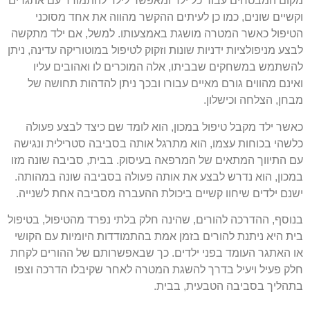
מקום המבטחים עבור כל ילד ומאפשר לילד להתמודד עם אתגרים
וקשיים שונים, כמו כן לעיתים ההקשר מהווה את אחד מסוכני
הטיפול כאשר המטרה מושגת באמצעותו. למשל, אם ילד מתקשה
לבצע מניפולציות ידניות שונות וזקוק לטיפול במוטוריקה עדינה, ניתן
להשתמש במשחקים שבביתו, אלה המוכרים לו ואהובים עליו
ואינם מהווים גורם מאיים עבורו ובכך ניתן להדהות תחושה של
מבחן, הצלחה וכישלון.
כאשר ילד מקבל טיפול במכון, הוא לומד שם כיצד לבצע פעולה
כלשהי בכוחות עצמו, הוא מתרגל אותה בסביבה סטרילית ונגישה
עם התיווך המתאים של המרפאה בעיסוק. בבית, סביבה שונה מזו
במכון, הוא נדרש לבצע את אותה פעולה בסביבה שונה במהותה.
ישנם ילדים שיחוו קשיים ביכולת ההעברה מסביבה אחת לשנייה.
בנוסף, ההדרכה להורים, שהינה חלק בלתי נפרד מהטיפול, בטיפול
בית היא ניתנת להורים בזמן אמת בהתמודדות היומיות עם הקושי
או האתגר העומד בפני ילדים. כך שבאפשרותם של ההורים לקחת
חלק פעיל ויעיל בדרך להשגת המטרה לאחר שקיבלו הדרכה וצפו
בתהליך בסביבה הטבעית, בבית.