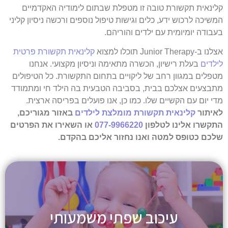
קלינאית תקשורת טובה זו מטפלת שבתום לימודיה האקדמיים
המשיכה לרכוש ידע, כלים וגישות טיפול נוספים ורכשה ניסיון קליני
בעבודה יומיומית עם ילדים והוריהם.
אצלנו ב-Junior Therapy תוכלו למצוא
קלינאית תקשורת פרטית
לילדים
בעלת רישיון, הכשרה מתאימה וניסיון מקצועי. אנחנו
מטפלים במגוון רחב של ליקויים בתחום התקשורת. כל הטיפולים
מתבצעים אצלכם בבית, בסביבה הטבעית בה הילד חי ומתמודד
מדי יום עם הקשיים שלו. כמו כן, אנו פועלים בפריסה ארצית.
לאיתור
קלינאית תקשורת מומלצת לילדים
באזור מגוריכם,
התקשרו אלינו לטלפון
077-9966220
או השאירו את הפרטים
שלכם כטופס למטה ואנו נחזור אליכם בהקדם.
עיכוב שפתי משמעותי