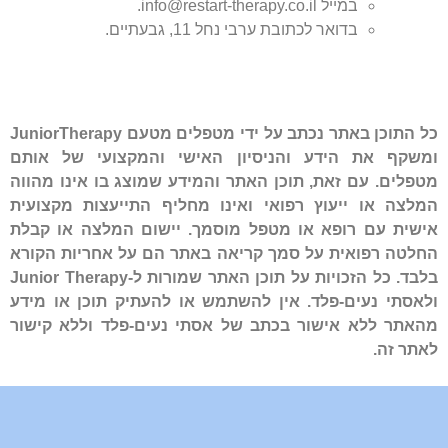
במייל info@restart-therapy.co.il.
בדואר לכתובת ערבי נחל 11, גבעתיים.
כל התוכן באתר נכתב על ידי מטפלים מטעם JuniorTherapy
ומשקף את הידע והניסיון האישי והמקצועי של אותם
מטפלים. עם זאת, תוכן האתר והמידע שמוצג בו אינו מהווה
המלצה או ייעוץ רפואי ואינו מחליף התייעצות מקצועית
אישית עם רופא או מטפל מוסמך. יישום המלצה או קבלת
החלטה רפואית על סמך קריאה באתר הם על אחריות הקורא
בלבד. כל הזכויות על תוכן האתר שמורות ל-Junior Therapy
ולאסתי נעים-פלד. אין להשתמש או להעתיק תוכן או מידע
מהאתר ללא אישור בכתב של אסתי נעים-פלד וללא קישור
לאתר זה.